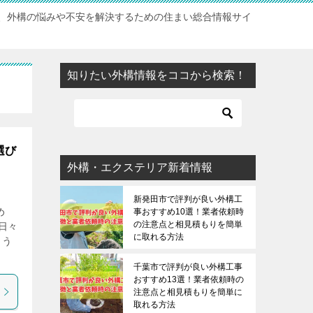
、外構の悩みや不安を解決するための住まい総合情報サイ
知りたい外構情報をココから検索！
選び
外構・エクステリア新着情報
新発田市で評判が良い外構工
め
事おすすめ10選！業者依頼時
の注意点と相見積もりを簡単
日々
に取れる方法
こう
千葉市で評判が良い外構工事
おすすめ13選！業者依頼時の
注意点と相見積もりを簡単に
取れる方法