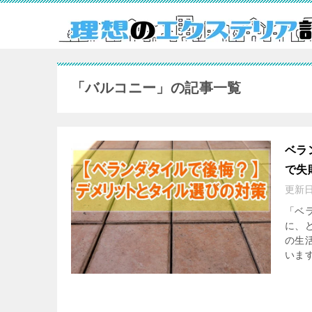
「バルコニー」の記事一覧
ベラ
で失
更新
「ベ
に、
の生
います